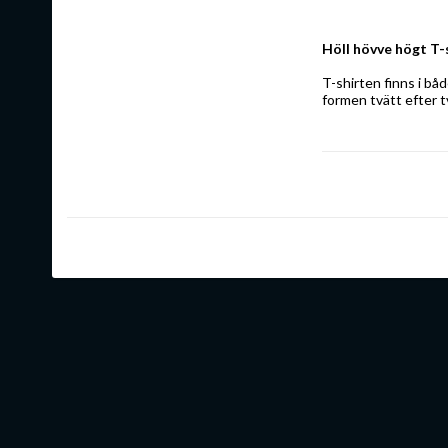
Höll hövve högt T-
T-shirten finns i bå
formen tvätt efter tv
Färger:
Svart, Grå, Vit
Storlekar:
XS, S, M, L, XL, 2XL,