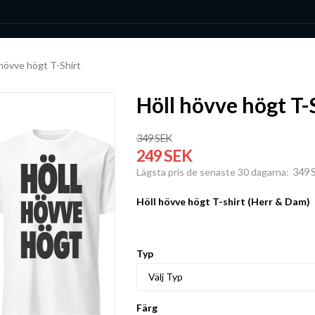
 hövve högt T-Shirt
Höll hövve högt T-
349 SEK
249 SEK
349 
Lägsta pris de senaste 30 dagarna
Höll hövve högt T-shirt (Herr & Dam)
Typ
Färg