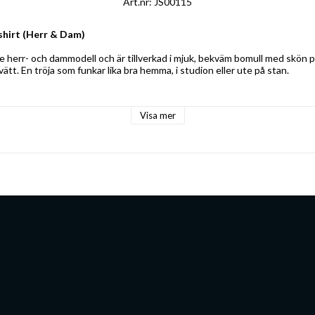
Art.nr: JS00115
shirt (Herr & Dam)
de herr- och dammodell och är tillverkad i mjuk, bekväm bomull med skön p
ätt. En tröja som funkar lika bra hemma, i studion eller ute på stan.
Visa mer
 3XL